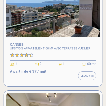
CANNES
UPSTAYS APPARTEMENT 60 M² AVEC TERRASSE VUE MER
4
2
1
60 m²
À partir de
€ 37
/ nuit
DÉCOUVRIR