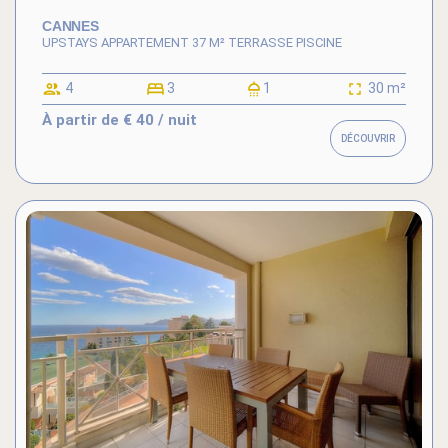
CANNES
UPSTAYS APPARTEMENT 37 M² TERRASSE PISCINE
4
3
1
30 m²
À partir de
€ 40
/ nuit
DÉCOUVRIR