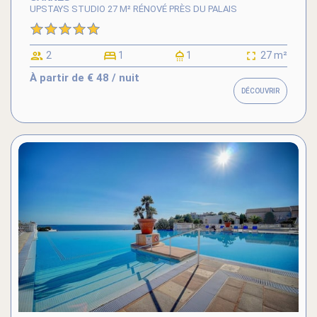
UPSTAYS STUDIO 27 M² RÉNOVÉ PRÈS DU PALAIS
2
1
1
27 m²
À partir de
€ 48
/ nuit
DÉCOUVRIR