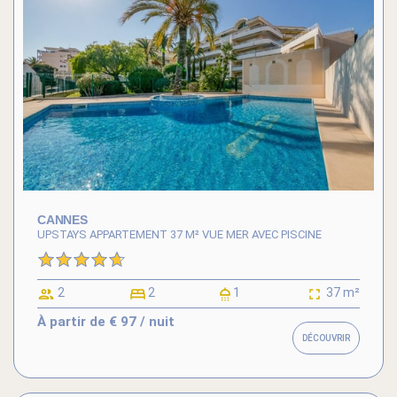
CANNES
UPSTAYS APPARTEMENT 37 M² VUE MER AVEC PISCINE
2
2
1
37 m²
À partir de
€ 97
/ nuit
DÉCOUVRIR