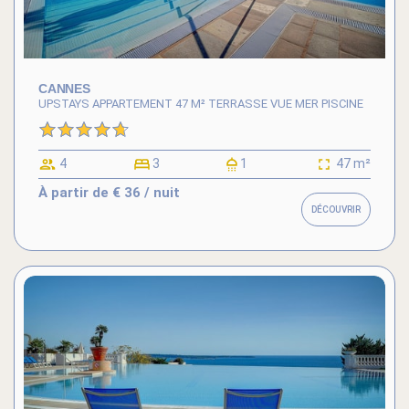
CANNES
UPSTAYS APPARTEMENT 47 M² TERRASSE VUE MER PISCINE
4
3
1
47 m²
À partir de
€ 36
/ nuit
DÉCOUVRIR