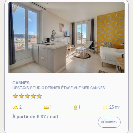
CANNES
UPSTAYS STUDIO DERNIER ÉTAGE VUE MER CANNES
2
1
1
25 m²
À partir de
€ 37
/ nuit
DÉCOUVRIR