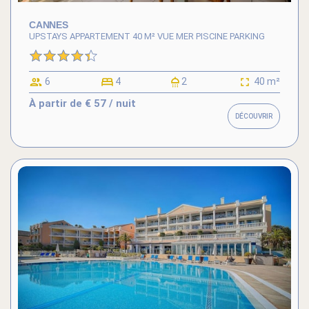
CANNES
UPSTAYS APPARTEMENT 40 M² VUE MER PISCINE PARKING
6
4
2
40 m²
À partir de
€ 57
/ nuit
DÉCOUVRIR