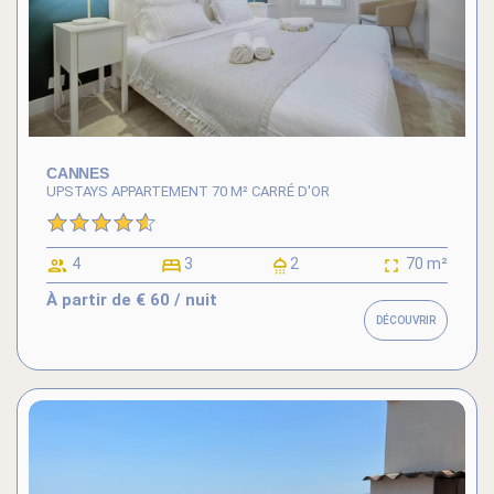
CANNES
UPSTAYS APPARTEMENT 70 M² CARRÉ D'OR
4
3
2
70 m²
À partir de
€ 60
/ nuit
DÉCOUVRIR