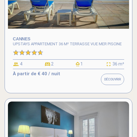
CANNES
UPSTAYS APPARTEMENT 36 M² TERRASSE VUE MER PISCINE
4
2
1
36 m²
À partir de
€ 40
/ nuit
DÉCOUVRIR