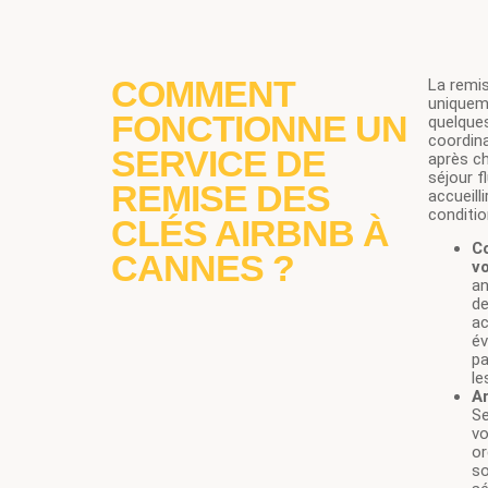
COMMENT
La remis
uniqueme
FONCTIONNE UN
quelques
coordina
SERVICE DE
après ch
séjour f
REMISE DES
accueill
conditio
CLÉS AIRBNB À
Co
CANNES ?
v
an
de
ac
év
pa
le
A
Se
vo
or
so