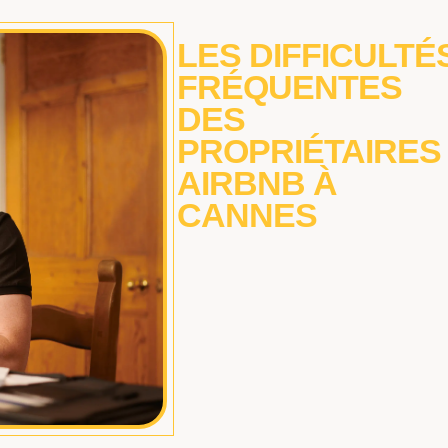
LES DIFFICULTÉ
FRÉQUENTES
DES
PROPRIÉTAIRES
AIRBNB À
CANNES