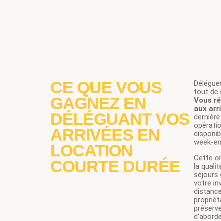
CE QUE VOUS
Déléguer
tout de 
GAGNEZ EN
Vous ré
aux arr
DÉLÉGUANT VOS
dernière
opératio
ARRIVÉES EN
disponib
week-en
LOCATION
Cette o
COURTE DURÉE
la quali
séjours 
votre in
distance
propriét
préserve
d’aborde