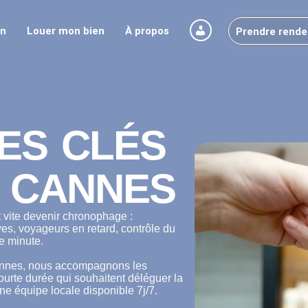
on
Louer mon bien
À propos
Prendre rende
ES CLÉS
À CANNES
 vite devenir chronophage :
ves, voyageurs en retard, contrôle du
e minute.
annes, nous accompagnons les
ourte durée qui souhaitent déléguer la
e équipe locale disponible 7j/7.