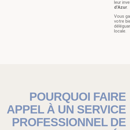
leur inv
d’Azur
.
Vous gar
votre bi
déléguan
locale.
POURQUOI FAIRE
APPEL À UN SERVICE
PROFESSIONNEL DE