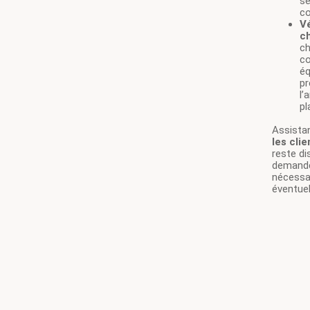
sé
co
Vé
c
ch
co
é
pr
l’
pl
Assistan
les clie
reste di
demande
nécessai
éventuel