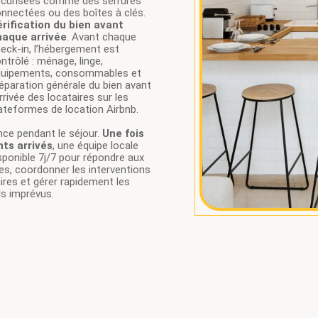
curisées comme des serrures
nnectées ou des boîtes à clés.
rification du bien avant
haque arrivée
. Avant chaque
eck-in, l’hébergement est
ntrôlé : ménage, linge,
quipements, consommables et
éparation générale du bien avant
arrivée des locataires sur les
ateformes de location Airbnb.
ce pendant le séjour.
Une fois
nts arrivés
, une équipe locale
sponible 7j/7 pour répondre aux
s, coordonner les interventions
res et gérer rapidement les
s imprévus.