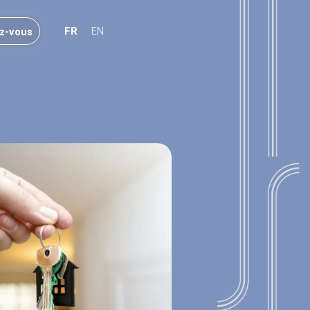
FR
EN
z-vous