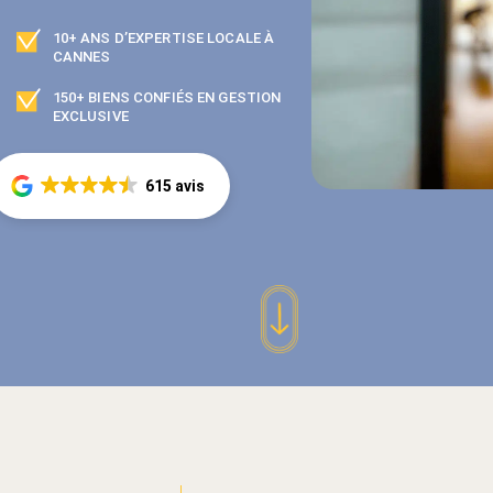
10+ ANS D’EXPERTISE LOCALE À
CANNES
150+ BIENS CONFIÉS EN GESTION
EXCLUSIVE
615 avis