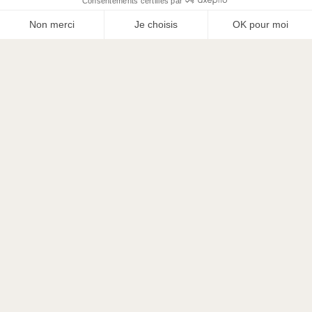
RÉSERVEZ
SUIVEZ-NOUS SUR
Conciergerie Côte d’Azur
Locations Vacances PACA
Conciergerie Cannes
Locations Vacances Alpes
Maritimes
Conciergerie Vallauris
Locations Vacances Côte d’Azur
Service de conciergerie pour
particulier
Locations Vacances Vallauris
Locations Vacances Cannes
Connexion Propriétaire
16-18 rue des Suisses,
Locations Cannes Festival
06400 Cannes
Locations Cannes Lions