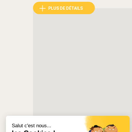
Situé au cœur de la célèbre rue Meynadier, l’un
PLUS DE DÉTAILS
studio climatisé vous place à quelques minutes s
Entre le palais des festivals, les commerces de 
est accessible à pied pour profiter pleinement d
Le quartier de Meynadier est apprécié pour so
trouverez de nombreux commerces, boulangeries,
situé à seulement une minute à pied de l’appar
Le marché Forville, véritable institution canno
quartier chaque matin avec ses produits frais et
accessible en environ cinq minutes à pied, tandi
rejoignent facilement sans avoir besoin de véhic
Situé dans une zone entièrement piétonne, l’ap
Un parking public se trouve toutefois à seulemen
déplacements.