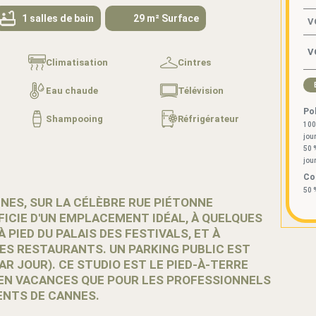
1 salles de bain
29 m² Surface
V
Climatisation
Cintres
Eau chaude
Télévision
Pol
Shampooing
Réfrigérateur
100
jou
50 
jou
Co
50 
NES, SUR LA CÉLÈBRE RUE PIÉTONNE
FICIE D'UN EMPLACEMENT IDÉAL, À QUELQUES
 PIED DU PALAIS DES FESTIVALS, ET À
ES RESTAURANTS. UN PARKING PUBLIC EST
PAR JOUR). CE STUDIO EST LE PIED-À-TERRE
 EN VACANCES QUE POUR LES PROFESSIONNELS
ENTS DE CANNES.