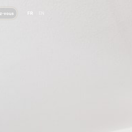
FR
EN
z-vous