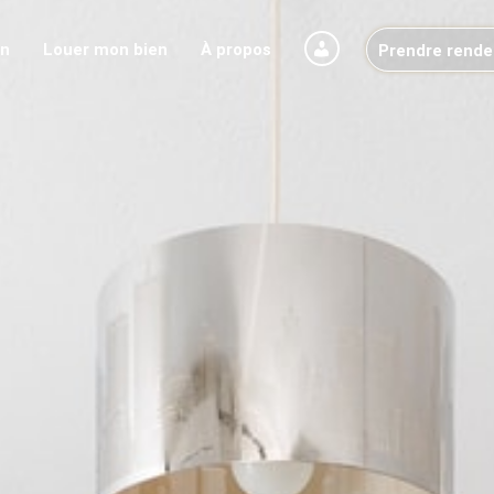
on
Louer mon bien
À propos
Prendre rende