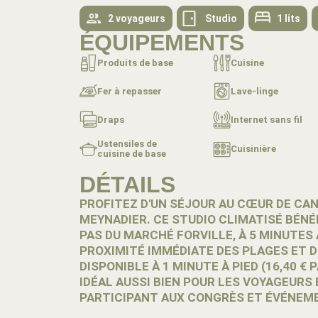
2 voyageurs
Studio
1 lits
ÉQUIPEMENTS
Produits de base
Cuisine
Fer à repasser
Lave-linge
Draps
Internet sans fil
Ustensiles de
Cuisinière
cuisine de base
DÉTAILS
PROFITEZ D'UN SÉJOUR AU CŒUR DE CAN
MEYNADIER. CE STUDIO CLIMATISÉ BÉNÉ
PAS DU MARCHÉ FORVILLE, À 5 MINUTES À
PROXIMITÉ IMMÉDIATE DES PLAGES ET D
DISPONIBLE À 1 MINUTE À PIED (16,40 € 
IDÉAL AUSSI BIEN POUR LES VOYAGEURS
PARTICIPANT AUX CONGRÈS ET ÉVÉNEM