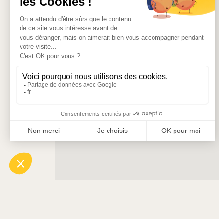
Ce studio confortable a été pensé pour offrir u
L’espace de vie comprend un lit confortable, une 
cuisine équipée permet de préparer facilement v
La salle de bains dispose d’une douche et de toi
Grâce à son emplacement exceptionnel en plein 
aussi bien pour les voyageurs de loisirs que po
au Palais des Festivals.
Points forts du logement
Emplacement exceptionnel en plein cœur de la
À quelques mètres du marché Forville
Palais des Festivals à 5 minutes à pied
Restaurants, cafés et commerces à proximité 
Carrefour Market à 1 minute à pied
Parking public à 1 minute à pied
Appartement climatisé
Situé dans une zone piétonne authentique et a